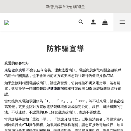
新會員享 50元 購物金
新會員享 50元 購物金
全站滿千送百
新會員享 50元 購物金
防詐騙宣導
親愛的顧客您好
康迎健康廣場
不會以任何名義、理由透過簡訊、電話向您索取相關金融帳戶、
信用卡相關資訊，也不會透過前述方式要求您前往銀行臨櫃或操作ATM。
如果您接到相關電話或簡訊，請提高警覺，切勿輕信不明來電指示，若有疑
康迎健康廣場
慮，敬請於第一時間聯繫
或撥打警政署 165 反詐騙專線進行確
認。
當您接到來電顯示開頭為「+」、「+2」、」「+886」等不明來電，請務必提
高警覺，更要提防對方竄改電話號碼或假裝成特定公司、銀行、司法機關的手
法。不明連結、不認識的LINE好友邀請或簡訊，也請不要點選。
常見詐騙手法如「重複下單」、「誤設分期付款」以取信消費者，再要求進行
網路銀行或ATM操作流程。如果與銀行帳務有關，請您直接致電給銀行，如果
來電內容要求您操作相關帳戶、提供資料等，也請您直接拒絕，降低詐騙的風